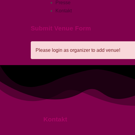
Presse
Kontakt
Submit Venue Form
Please login as organizer to add venue!
Kontakt